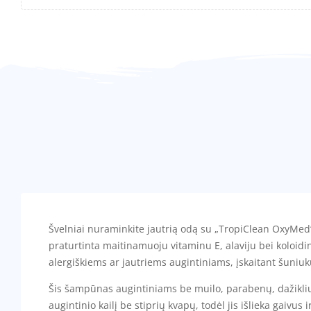
Švelniai nuraminkite jautrią odą su „TropiClean OxyMed“ 
praturtinta maitinamuoju vitaminu E, alaviju bei koloidin
alergiškiems ar jautriems augintiniams, įskaitant šuniuk
Šis šampūnas augintiniams be muilo, parabenų, dažiklių 
augintinio kailį be stiprių kvapų, todėl jis išlieka gaivu