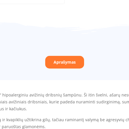
Aprašymas
hipoalerginiu avižinių dribsnių šampūnu. Ši itin švelni, ašarų nesu
iais avižiniais dribsniais, kurie padeda nuraminti sudirginimą, suma
us ir kačiukus.
ir kvapiklių užtikrina gilų, tačiau raminantį valymą be agresyvių 
s ir paruoštas glamonėms.