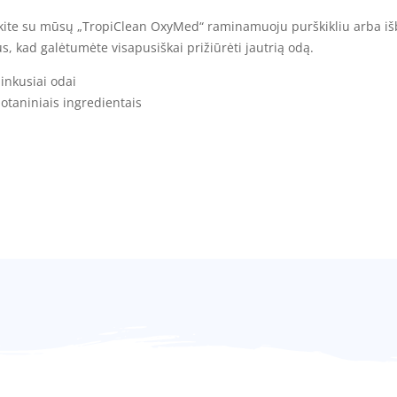
kite su mūsų „TropiClean OxyMed“ raminamuoju purškikliu arba išba
s, kad galėtumėte visapusiškai prižiūrėti jautrią odą.
 linkusiai odai
botaniniais ingredientais