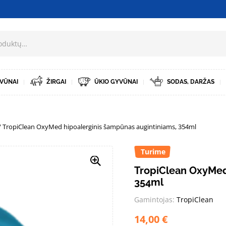
VŪNAI
ŽIRGAI
ŪKIO GYVŪNAI
SODAS, DARŽAS
/ TropiClean OxyMed hipoalerginis šampūnas augintiniams, 354ml
Turime
TropiClean OxyMed
354ml
Gamintojas:
TropiClean
14,00
€