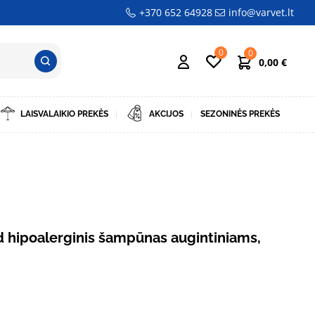
+370 652 64928
info@varvet.lt
0
0
0,00
€
LAISVALAIKIO PREKĖS
AKCIJOS
SEZONINĖS PREKĖS
 hipoalerginis šampūnas augintiniams,