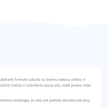
kelianti formulė sukurta su švelniu kokosų valikliu ir
žinti niežulį ir sudrėkinti sausą odą, todėl puikiai tinka
cheminių medžiagų. Jis taip pat padeda dezodoruoti jūsų