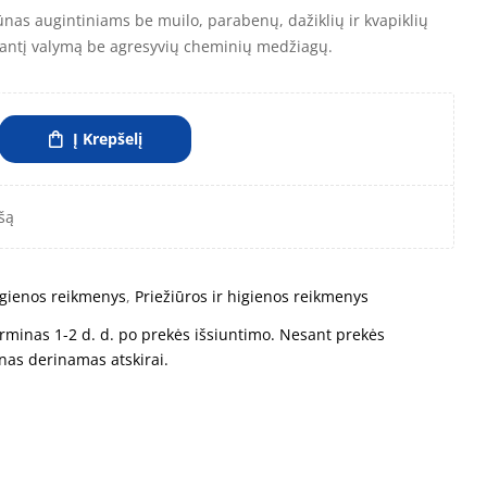
s augintiniams be muilo, parabenų, dažiklių ir kvapiklių
inantį valymą be agresyvių cheminių medžiagų.
Į Krepšelį
šą
higienos reikmenys
,
Priežiūros ir higienos reikmenys
rminas 1-2 d. d. po prekės išsiuntimo. Nesant prekės
nas derinamas atskirai.