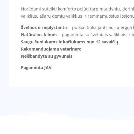
Norėdami suteikti komforto pojūtį tarp maudynių, derin
valiklius, ašarų dėmių valiklius ir raminamuosius losjonu
Švelnus ir neplyštantis
– puikiai tinka jautriai, į alergiją
Natūralios kilmės
– pagaminta su švelniais valikliais ir 
Saugu šuniukams ir kačiukams nuo 12 savaičių
Rekomenduojama veterinaro
Neišbandyta su gyvūnais
Pagaminta JAV