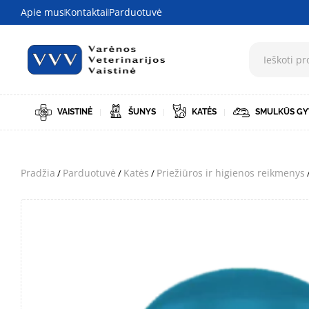
Apie mus
Kontaktai
Parduotuvė
VAISTINĖ
ŠUNYS
KATĖS
SMULKŪS GY
Pradžia
Parduotuvė
Katės
Priežiūros ir higienos reikmenys
/
/
/