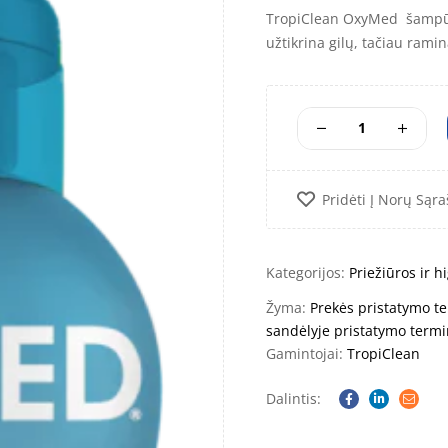
TropiClean OxyMed šampūna
užtikrina gilų, tačiau ram
Pridėti Į Norų Sąra
Kategorijos:
Priežiūros ir 
Žyma:
Prekės pristatymo te
sandėlyje pristatymo termi
Gamintojai:
TropiClean
Dalintis:
Facebook
Linkedin
Email