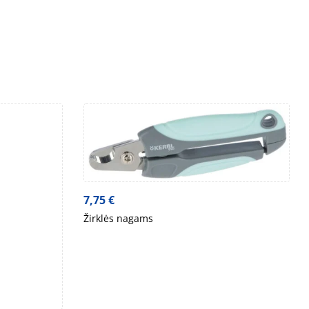
7,75
€
Žirklės nagams