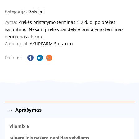
Kategorija:
Galvijai
Žyma:
Prekės pristatymo terminas 1-2 d. d. po prekės
išsiuntimo. Nesant prekės sandėlyje pristatymo terminas
derinamas atskirai.
Gamintojai:
AYURFARM Sp. z o. o.
Dalintis:
Facebook
Linkedin
Email
Aprašymas
Vilomix B
Mineralinis pašaro papildas
galvijams