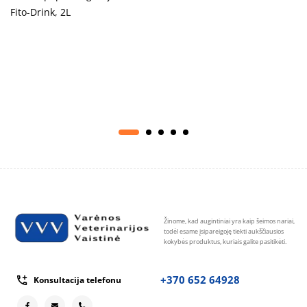
Fito-Drink, 2L
Žinome, kad augintiniai yra kaip šeimos nariai,
todėl esame įsipareigoję tiekti aukščiausios
kokybės produktus, kuriais galite pasitikėti.
+370 652 64928
Konsultacija telefonu