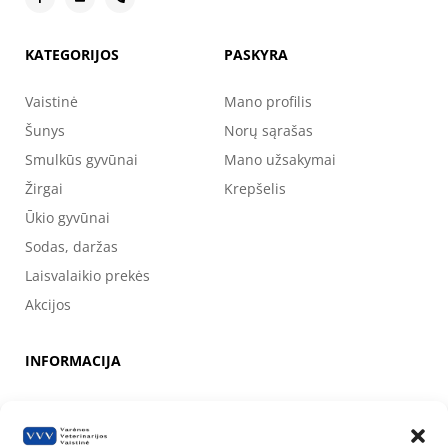
KATEGORIJOS
PASKYRA
Vaistinė
Mano profilis
Šunys
Norų sąrašas
Smulkūs gyvūnai
Mano užsakymai
Žirgai
Krepšelis
Ūkio gyvūnai
Sodas, daržas
Laisvalaikio prekės
Akcijos
INFORMACIJA
Apie mus
Kontaktai