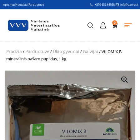
Apie mus
Kontaktai
Parduotuvė
+370 652 64928
info@varvet.lt
0
Pradžia
Parduotuvė
Ūkio gyvūnai
Galvijai
/
/
/
/ VILOMIX B
mineralinis pašaro papildas, 1 kg