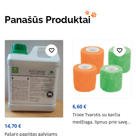
Panašūs Produktai
6,60
€
Trixie Tvarstis su karčia
medžiaga, lipnus prie savęs,
14,70
€
5 cm-4.5 m, 4 vnt., įv. spalvų
Pašaro papildas galvijams