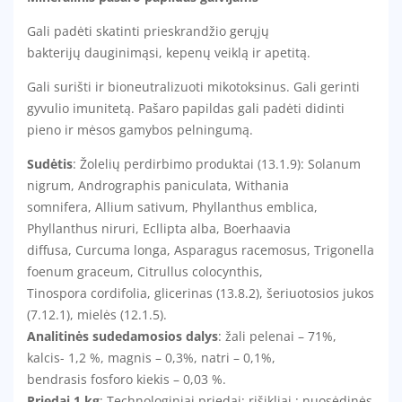
Gali padėti skatinti prieskrandžio gerųjų
bakterijų dauginimąsi, kepenų veiklą ir apetitą.
Gali surišti ir bioneutralizuoti mikotoksinus. Gali gerinti
gyvulio imunitetą. Pašaro papildas gali padėti didinti
pieno ir mėsos gamybos pelningumą.
Sudėtis
: Žolelių perdirbimo produktai (13.1.9): Solanum
nigrum, Andrographis paniculata, Withania
somnifera, Allium sativum, Phyllanthus emblica,
Phyllanthus niruri, Ecllipta alba, Boerhaavia
diffusa, Curcuma longa, Asparagus racemosus, Trigonella
foenum graceum, Citrullus colocynthis,
Tinospora cordifolia, glicerinas (13.8.2), šeriuotosios jukos
(7.12.1), mielės (12.1.5).
Analitinės sudedamosios dalys
: žali pelenai – 71%,
kalcis- 1,2 %, magnis – 0,3%, natri – 0,1%,
bendrasis fosforo kiekis – 0,03 %.
Priedai 1 kg
: Technologiniai priedai: rišikliai : nuosėdinės