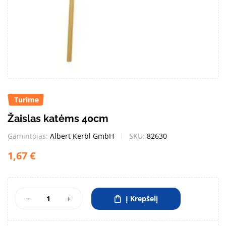
Turime
Žaislas katėms 40cm
Gamintojas:
Albert Kerbl GmbH
SKU:
82630
1,67
€
Į Krepšelį