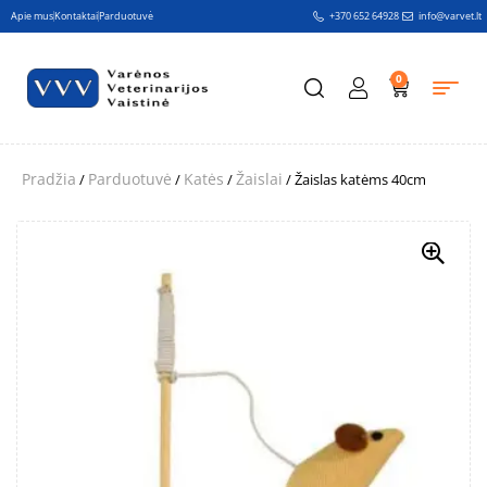
Apie mus
Kontaktai
Parduotuvė
+370 652 64928
info@varvet.lt
0
Pradžia
Parduotuvė
Katės
Žaislai
/
/
/
/ Žaislas katėms 40cm