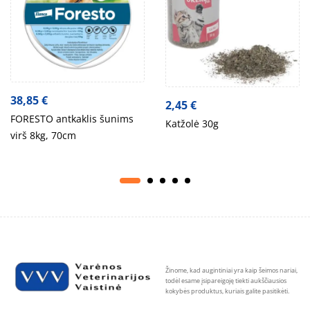
38,85
€
2,45
€
FORESTO antkaklis šunims
Katžolė 30g
virš 8kg, 70cm
Žinome, kad augintiniai yra kaip šeimos nariai,
todėl esame įsipareigoję tiekti aukščiausios
kokybės produktus, kuriais galite pasitikėti.