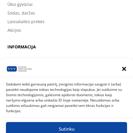
Ūkio gyvūnai
Sodas, daržas
Laisvalaikio prekės
Akcijos
INFORMACIJA
Apie mus
Kontaktai
Prekių pirkimo, apmokėjimo, pristatymo ir grąžinimo sąlygos
Siekdami teikti geriausią patirtį, įrenginio informacijai saugoti ir (arba)
pasiekti naudojame tokias technologijas kaip slapukus. Jei sutiksime su
Valstybinė maisto ir veterinarijos tarnyba
šiomis technologijomis, galėsime apdoroti duomenis, tokius kaip
Siesikų g. 19 LT-07170 Vilnius
naršymo elgsena arba unikalūs ID šioje svetainėje. Nesutikimas arba
8 800 40 403
info@vmvt.lt
sutikimo atšaukimas gali neigiamai paveikti tam tikras funkcijas ir
www.vmvt.lt
funkcijas.
Sutinku
Privatumo politika
Slapukų politika