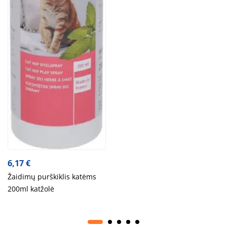
6,17
€
Žaidimų purškiklis katėms
200ml katžolė