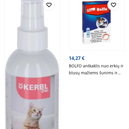
14,27
€
BOLFO antkaklis nuo erkių ir
blusų mažiems šunims ir
katėms