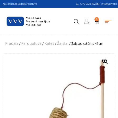
Apie mus
Kontaktai
Parduotuvė
+370 652 64928
info@varvet.lt
0
Pradžia
Parduotuvė
Katės
Žaislai
/
/
/
/ Žaislas katėms 41cm