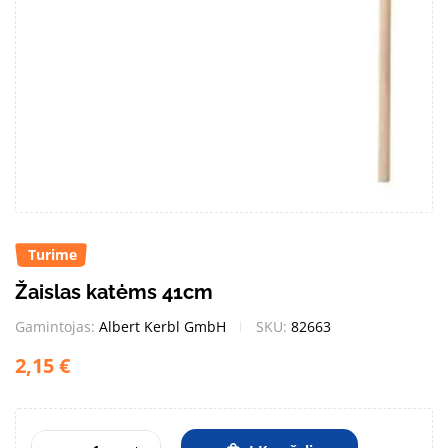
Turime
Žaislas katėms 41cm
Gamintojas:
Albert Kerbl GmbH
SKU:
82663
2,15
€