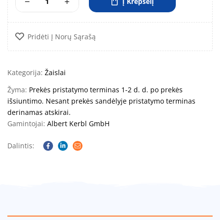
Į Krepšelį
Pridėti Į Norų Sąrašą
Kategorija:
Žaislai
Žyma:
Prekės pristatymo terminas 1-2 d. d. po prekės
išsiuntimo. Nesant prekės sandėlyje pristatymo terminas
derinamas atskirai.
Gamintojai:
Albert Kerbl GmbH
Dalintis:
Facebook
Linkedin
Email