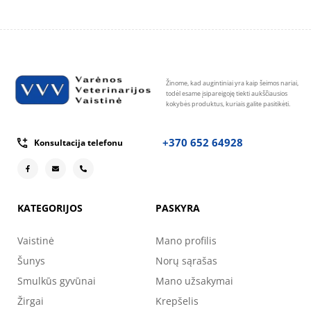
Žinome, kad augintiniai yra kaip šeimos nariai,
todėl esame įsipareigoję tiekti aukščiausios
kokybės produktus, kuriais galite pasitikėti.
+370 652 64928
Konsultacija telefonu
KATEGORIJOS
PASKYRA
Vaistinė
Mano profilis
Šunys
Norų sąrašas
Smulkūs gyvūnai
Mano užsakymai
Žirgai
Krepšelis