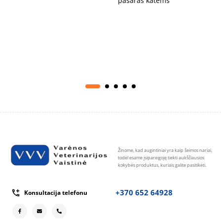
pašaras katėms
Žinome, kad augintiniai yra kaip šeimos nariai,
todėl esame įsipareigoję tiekti aukščiausios
kokybės produktus, kuriais galite pasitikėti.
+370 652 64928
Konsultacija telefonu