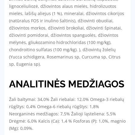
lignoceliuliozė, džiovintos alaus mielės, hidrolizuotos
mielės, lašišų aliejus (1 %), mineralai, džiovintos cikorijos
(natūralus FOS ir inulino šaltinis), džiovinti obuoliai,
džiovintos morkos, džiovinti brokoliai, džiovinti špinatai,
džiovinti pomidorai, džiovintos spanguolės, džiovintos
mėlynės, gliukozamino hidrochloridas (100 mg/kg),
chondroitino sulfatas (100 mg/kg). ), džiovintų žolelių
(Yucca schidigera, Rosemarinus sp, Curcuma sp, Citrus
sp, Eugenia sp).
ANALITINĖS MEDŽIAGOS
Žali baltymai: 34,0% Žali riebalai: 12,0% Omega-3 riebalų
rūgštys: 0,4% Omega-6 riebalų rūgštys: 1,8%
Neorganinės medžiagos: 7,5% Žalioji ląsteliena: 5,5%
Drėgmė: 6,0% Kalcis (Ca): 1,4 % Fosforas (P): 1,0%, magnio
(Mg): 0,09%.