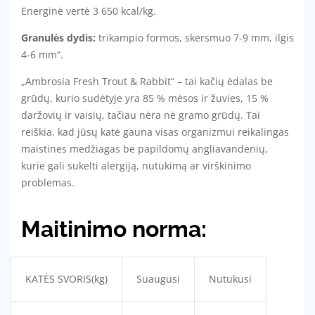
Energinė vertė 3 650 kcal/kg.
Granulės dydis:
trikampio formos, skersmuo 7-9 mm, ilgis
4-6 mm“.
„Ambrosia Fresh Trout & Rabbit“ – tai kačių ėdalas be
grūdų, kurio sudėtyje yra 85 % mėsos ir žuvies, 15 %
daržovių ir vaisių, tačiau nėra nė gramo grūdų. Tai
reiškia, kad jūsų katė gauna visas organizmui reikalingas
maistines medžiagas be papildomų angliavandenių,
kurie gali sukelti alergiją, nutukimą ar virškinimo
problemas.
Maitinimo norma:
KATĖS SVORIS(kg)
Suaugusi
Nutukusi