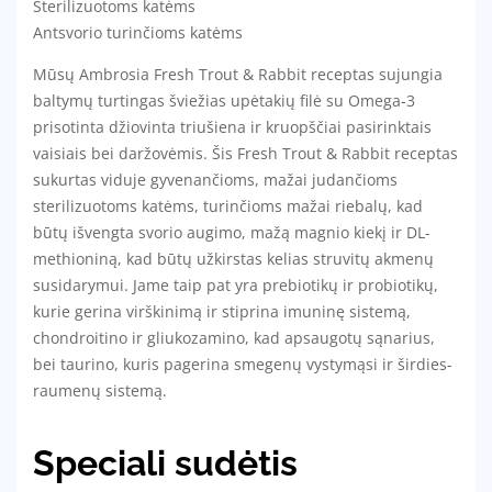
Sterilizuotoms katėms
Antsvorio turinčioms katėms
Mūsų Ambrosia Fresh Trout & Rabbit receptas sujungia
baltymų turtingas šviežias upėtakių filė su Omega-3
prisotinta džiovinta triušiena ir kruopščiai pasirinktais
vaisiais bei daržovėmis. Šis Fresh Trout & Rabbit receptas
sukurtas viduje gyvenančioms, mažai judančioms
sterilizuotoms katėms, turinčioms mažai riebalų, kad
būtų išvengta svorio augimo, mažą magnio kiekį ir DL-
methioniną, kad būtų užkirstas kelias struvitų akmenų
susidarymui. Jame taip pat yra prebiotikų ir probiotikų,
kurie gerina virškinimą ir stiprina imuninę sistemą,
chondroitino ir gliukozamino, kad apsaugotų sąnarius,
bei taurino, kuris pagerina smegenų vystymąsi ir širdies-
raumenų sistemą.
Speciali sudėtis