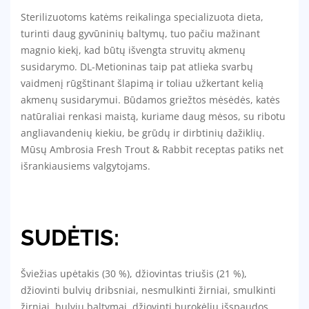
Sterilizuotoms katėms reikalinga specializuota dieta,
turinti daug gyvūninių baltymų, tuo pačiu mažinant
magnio kiekį, kad būtų išvengta struvitų akmenų
susidarymo. DL-Metioninas taip pat atlieka svarbų
vaidmenį rūgštinant šlapimą ir toliau užkertant kelią
akmenų susidarymui. Būdamos griežtos mėsėdės, katės
natūraliai renkasi maistą, kuriame daug mėsos, su ribotu
angliavandenių kiekiu, be grūdų ir dirbtinių dažiklių.
Mūsų Ambrosia Fresh Trout & Rabbit receptas patiks net
išrankiausiems valgytojams.
SUDĖTIS:
Šviežias upėtakis (30 %), džiovintas triušis (21 %),
džiovinti bulvių dribsniai, nesmulkinti žirniai, smulkinti
žirniai, bulvių baltymai, džiovinti burokėlių išspaudos,