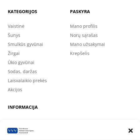
KATEGORIJOS
PASKYRA
Vaistinė
Mano profilis
Šunys
Norų sąrašas
Smulkūs gyvūnai
Mano užsakymai
Žirgai
Krepšelis
Ūkio gyvūnai
Sodas, daržas
Laisvalaikio prekės
Akcijos
INFORMACIJA
Apie mus
Kontaktai
Prekių pirkimo, apmokėjimo, pristatymo ir grąžinimo sąlygos