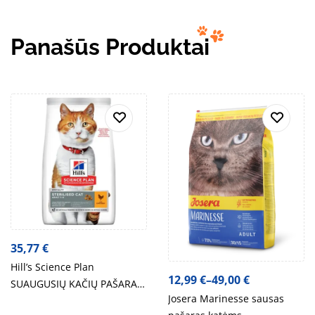
Panašūs Produktai
35,77
€
Hill’s Science Plan
12,99
€
–
49,00
€
SUAUGUSIŲ KAČIŲ PAŠARAS
Josera Marinesse sausas
STERILISED CAT su VIŠTIENA