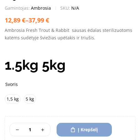
Gamintojas:
Ambrosia
SKU:
N/A
12,89
€
–
37,99
€
Ambrosia Fresh Trout & Rabbit sausas ėdalas sterilizuotoms
katėms sudėtyje šviežias upėtakis ir triušis.
1.5kg 5kg
Svoris
1,5 kg
5 kg
Į Krepšelį