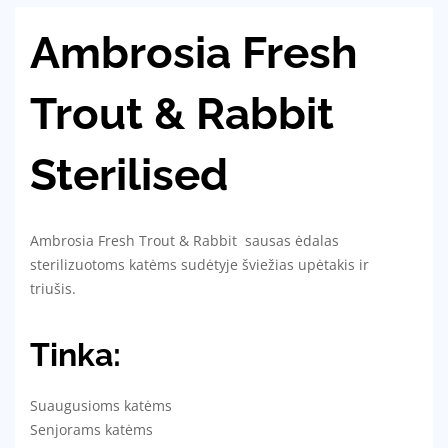
Ambrosia Fresh
Trout & Rabbit
Sterilised
Ambrosia Fresh Trout & Rabbit sausas ėdalas
sterilizuotoms katėms sudėtyje šviežias upėtakis ir
triušis.
Tinka:
Suaugusioms katėms
Senjorams katėms