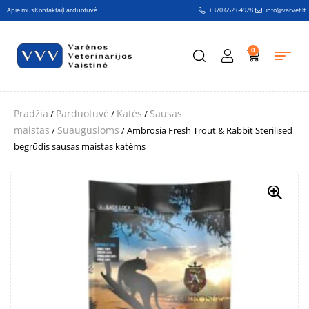
Apie mus
Kontaktai
Parduotuvė
+370 652 64928
info@varvet.lt
0
Pradžia
Parduotuvė
Katės
Sausas
/
/
/
maistas
Suaugusioms
/
/ Ambrosia Fresh Trout & Rabbit Sterilised
begrūdis sausas maistas katėms