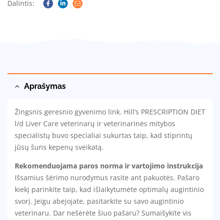
Dalintis:
Facebook
Linkedin
Email
Aprašymas
Žingsnis geresnio gyvenimo link. Hill’s PRESCRIPTION DIET
l/d Liver Care veterinarų ir veterinarinės mitybos
specialistų buvo specialiai sukurtas taip, kad stiprintų
jūsų šuns kepenų sveikatą.
Rekomenduojama paros norma ir vartojimo instrukcija
Išsamius šėrimo nurodymus rasite ant pakuotės. Pašaro
kiekį parinkite taip, kad išlaikytumėte optimalų augintinio
svorį. Jeigu abejojate, pasitarkite su savo augintinio
veterinaru. Dar nešėrėte šiuo pašaru? Sumaišykite vis