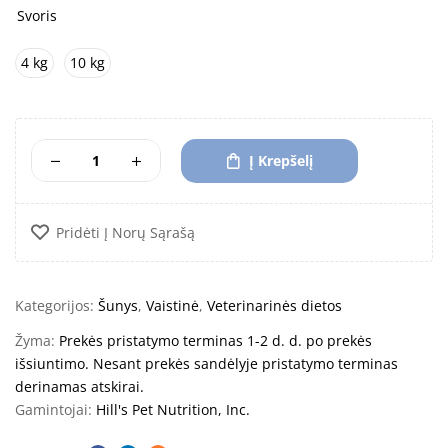
Svoris
4 kg
10 kg
Į Krepšelį
Pridėti Į Norų Sąrašą
Kategorijos:
Šunys
,
Vaistinė
,
Veterinarinės dietos
Žyma:
Prekės pristatymo terminas 1-2 d. d. po prekės
išsiuntimo. Nesant prekės sandėlyje pristatymo terminas
derinamas atskirai.
Gamintojai:
Hill's Pet Nutrition, Inc.