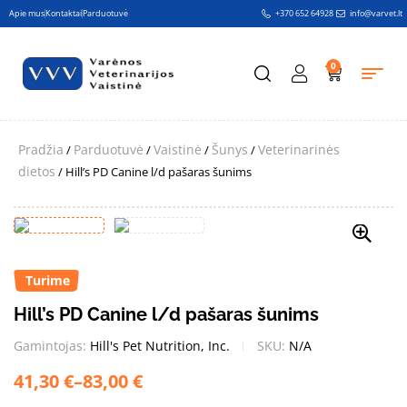
Apie mus
Kontaktai
Parduotuvė
+370 652 64928
info@varvet.lt
0
Pradžia
Parduotuvė
Vaistinė
Šunys
Veterinarinės
/
/
/
/
dietos
/ Hill’s PD Canine l/d pašaras šunims
Turime
Hill’s PD Canine l/d pašaras šunims
Gamintojas:
Hill's Pet Nutrition, Inc.
SKU:
N/A
41,30
€
–
83,00
€