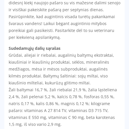
didesnį kiekį naujojo pašaro su vis mažesne dalimi senojo
ir visiškai pakeiskite pašarą per septynias dienas.
Pasirūpinkite, kad augintinis visada turėtų pakankamai
švaraus vandens! Laikui bėgant augintinio mitybos
poreikiai gali pasikeisti. Pasitarkite dėl to su veterinaru
per kiekvieną apsilankymą.
Sudedamųjų dalių sąrašas
Grūdai, aliejai ir riebalai, augalinių baltymų ekstraktai,
kiaušiniai ir kiaušinių produktai, sėklos, mineralinės
medžiagos, mėsa ir mėsos subproduktai, augalinės
kilmės produktai. Baltymų šaltiniai: sojų miltai, viso
kiaušinio milteliai, kukurūzų glitimo miltai.
Žali baltymai 16,7 %, žali riebalai 21,9 %, žalia ląsteliena
2,4 %, žali pelenai 5,2 %, kalcis 0,78 %, fosforas 0,55 %,
natris 0,17 %, kalis 0,86 %, magnis 0,12 %; kilograme
pašaro: vitaminas A 27 814 TV, vitaminas D3 715 TV,
vitaminas E 550 mg, vitaminas C 90 mg, beta karotenas
1,5 mg, iš viso vario 2,9 mg.