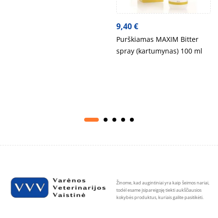
9,40
€
Purškiamas MAXIM Bitter
spray (kartumynas) 100 ml
Žinome, kad augintiniai yra kaip šeimos nariai,
todėl esame įsipareigoję tiekti aukščiausios
kokybės produktus, kuriais galite pasitikėti.