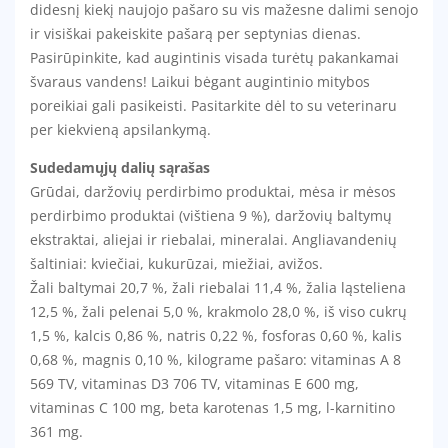
didesnį kiekį naujojo pašaro su vis mažesne dalimi senojo
ir visiškai pakeiskite pašarą per septynias dienas.
Pasirūpinkite, kad augintinis visada turėtų pakankamai
švaraus vandens! Laikui bėgant augintinio mitybos
poreikiai gali pasikeisti. Pasitarkite dėl to su veterinaru
per kiekvieną apsilankymą.
Sudedamųjų dalių sąrašas
Grūdai, daržovių perdirbimo produktai, mėsa ir mėsos
perdirbimo produktai (vištiena 9 %), daržovių baltymų
ekstraktai, aliejai ir riebalai, mineralai. Angliavandenių
šaltiniai: kviečiai, kukurūzai, miežiai, avižos.
Žali baltymai 20,7 %, žali riebalai 11,4 %, žalia ląsteliena
12,5 %, žali pelenai 5,0 %, krakmolo 28,0 %, iš viso cukrų
1,5 %, kalcis 0,86 %, natris 0,22 %, fosforas 0,60 %, kalis
0,68 %, magnis 0,10 %, kilograme pašaro: vitaminas A 8
569 TV, vitaminas D3 706 TV, vitaminas E 600 mg,
vitaminas C 100 mg, beta karotenas 1,5 mg, l-karnitino
361 mg.