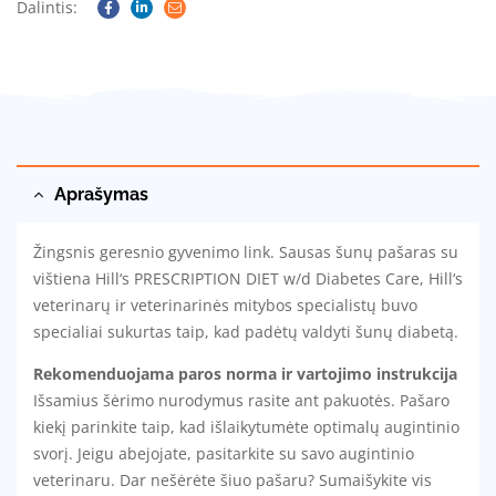
Dalintis:
Facebook
Linkedin
Email
Aprašymas
Žingsnis geresnio gyvenimo link. Sausas šunų pašaras su
vištiena Hill‘s PRESCRIPTION DIET w/d Diabetes Care, Hill‘s
veterinarų ir veterinarinės mitybos specialistų buvo
specialiai sukurtas taip, kad padėtų valdyti šunų diabetą.
Rekomenduojama paros norma ir vartojimo instrukcija
Išsamius šėrimo nurodymus rasite ant pakuotės. Pašaro
kiekį parinkite taip, kad išlaikytumėte optimalų augintinio
svorį. Jeigu abejojate, pasitarkite su savo augintinio
veterinaru. Dar nešėrėte šiuo pašaru? Sumaišykite vis