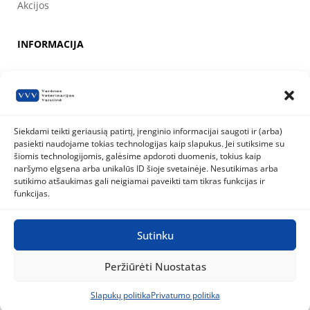
Akcijos
INFORMACIJA
Apie mus
Kontaktai
Prekių pirkimo, apmokėjimo, pristatymo ir grąžinimo sąlygos
Siekdami teikti geriausią patirtį, įrenginio informacijai saugoti ir (arba)
pasiekti naudojame tokias technologijas kaip slapukus. Jei sutiksime su
Valstybinė maisto ir veterinarijos tarnyba
šiomis technologijomis, galėsime apdoroti duomenis, tokius kaip
Siesikų g. 19 LT-07170 Vilnius
naršymo elgsena arba unikalūs ID šioje svetainėje. Nesutikimas arba
8 800 40 403
info@vmvt.lt
sutikimo atšaukimas gali neigiamai paveikti tam tikras funkcijas ir
www.vmvt.lt
funkcijas.
Sutinku
Privatumo politika
Slapukų politika
Peržiūrėti Nuostatas
Visos teisės saugomos © 2026
Varėnos Veterinarijos Vaistinė
|
Sukurta BWEB
Slapukų politika
Privatumo politika