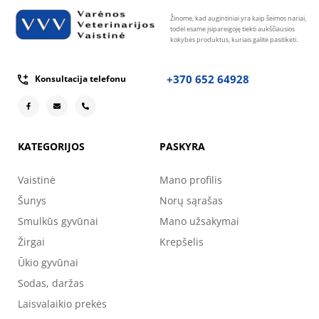
Žinome, kad augintiniai yra kaip šeimos nariai,
todėl esame įsipareigoję tiekti aukščiausios
kokybės produktus, kuriais galite pasitikėti.
+370 652 64928
Konsultacija telefonu
KATEGORIJOS
PASKYRA
Vaistinė
Mano profilis
Šunys
Norų sąrašas
Smulkūs gyvūnai
Mano užsakymai
Žirgai
Krepšelis
Ūkio gyvūnai
Sodas, daržas
Laisvalaikio prekės