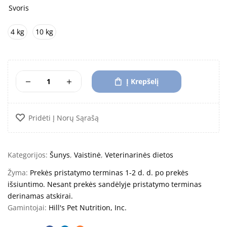
Svoris
4 kg
10 kg
Į Krepšelį
Pridėti Į Norų Sąrašą
Kategorijos:
Šunys
,
Vaistinė
,
Veterinarinės dietos
Žyma:
Prekės pristatymo terminas 1-2 d. d. po prekės
išsiuntimo. Nesant prekės sandėlyje pristatymo terminas
derinamas atskirai.
Gamintojai:
Hill's Pet Nutrition, Inc.