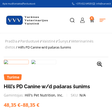
Apie mus
Kontaktai
Parduotuvė
+370 652 64928
info@varvet.lt
0
Pradžia
Parduotuvė
Vaistinė
Šunys
Veterinarinės
/
/
/
/
dietos
/ Hill’s PD Canine w/d pašaras šunims
Turime
Hill’s PD Canine w/d pašaras šunims
Gamintojas:
Hill's Pet Nutrition, Inc.
SKU:
N/A
48,35
€
–
88,35
€