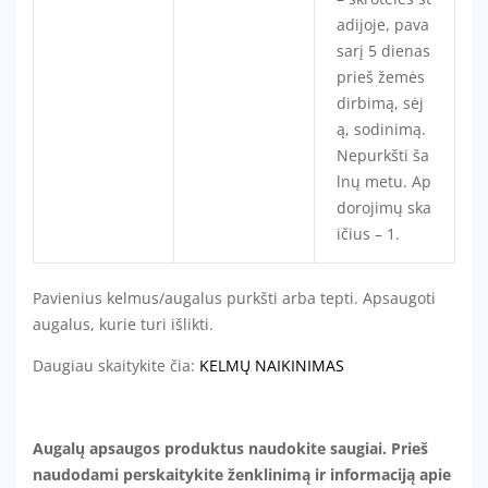
adijoje, pava
sarį 5 dienas
prieš žemės
dirbimą, sėj
ą, sodinimą.
Nepurkšti ša
lnų metu. Ap
dorojimų ska
ičius – 1.
Pavienius kelmus/augalus purkšti arba tepti. Apsaugoti
augalus, kurie turi išlikti.
Daugiau skaitykite čia:
KELMŲ NAIKINIMAS
Augalų apsaugos produktus naudokite saugiai. Prieš
naudodami perskaitykite ženklinimą ir informaciją apie