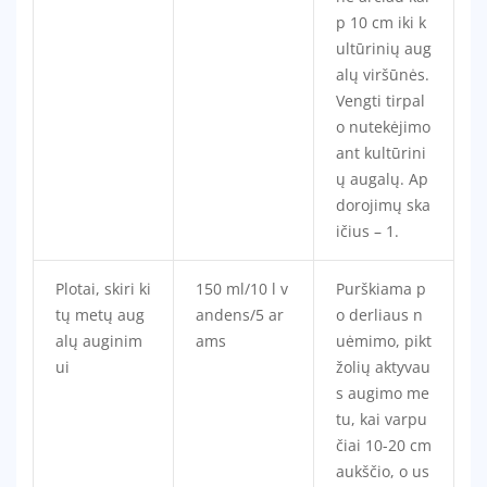
p 10 cm iki k
ultūrinių aug
alų viršūnės.
Vengti tirpal
o nutekėjimo
ant kultūrini
ų augalų. Ap
dorojimų ska
ičius – 1.
Plotai, skiri ki
150 ml/10 l v
Purškiama p
tų metų aug
andens/5 ar
o derliaus n
alų auginim
ams
uėmimo, pikt
ui
žolių aktyvau
s augimo me
tu, kai varpu
čiai 10-20 cm
aukščio, o us