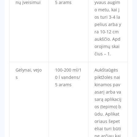
nų įveisimui
5 arams
yvaus augim
o metu, kai j
os turi 3-4 la
pelius arba y
ra 10-12 cm
aukščio. Apd
orojimų skai
čius – 1.
Gėlynai, vejo
100-200 ml/1
Aukštaūgės
s
0 l vandens/
piktžolės nai
5 arams
kinamos pav
asarį arba va
sarą aplikacij
os (tepimo) b
ūdu. Aplikat
oriaus šepet
ėliai turi būti
ne arčiau kai