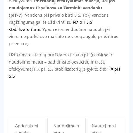
efektyvumo.
Priemonių efektyvumas mažėja, kai jos
naudojamos tirpaluose su šarminiu vandeniu
(pH>7).
Vandens pH privalo būti 5,5. Tokį vandens
rūgštingumą galite užtikrinti su
FIX pH 5,5
stabilizatoriumi
. Ypač rekomenduotina naudoti, jei
viename purkštuve maišote ne vieną augalų priežiūros
priemonę.
Užtikrinsite stabilų purškiamo tirpalo pH (ruošimo ir
naudojimo metu) – padidinsite pesticidų ir trąšų
efektyvumą! FIX pH 5,5 stabilizatorių įsigykite čia:
FIX pH
5,5
Apdorojami
Naudojimo n
Naudojimo l
augalai
orma
aikas