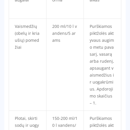
Vaismedžių
200 ml/10 l v
Purškiamos
(obelų ir kria
andens/5 ar
piktžolės akt
ušių) pomed
ams
yvaus augim
žiai
o metu pava
sarį, vasarą
arba rudenį,
apsaugant v
aismedžius i
r uogakrūmi
us. Apdoroji
mo skaičius
– 1.
Plotai, skirti
150-200 ml/1
Purškiamos
sodų ir uogy
0 l vandens/
piktžolės akt