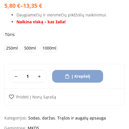
5,80
€
–
13,35
€
Daugiamečių ir vienmečių piktžolių naikinimui.
Naikina viską – kas žalia!
Tūris
250ml
500ml
1000ml
Į Krepšelį
Pridėti Į Norų Sąrašą
Kategorijos:
Sodas, daržas
,
Trąšos ir augalų apsauga
Gamintojai:
MKDS