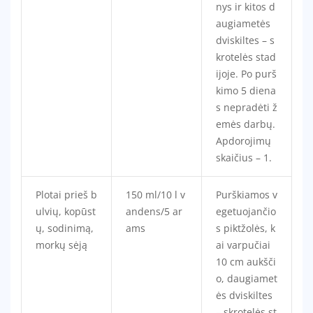
nys ir kitos d
augiametės
dviskiltes – s
krotelės stad
ijoje. Po purš
kimo 5 diena
s nepradėti ž
emės darbų.
Apdorojimų
skaičius – 1.
Plotai prieš b
150 ml/10 l v
Purškiamos v
ulvių, kopūst
andens/5 ar
egetuojančio
ų, sodinimą,
ams
s piktžolės, k
morkų sėją
ai varpučiai
10 cm aukšči
o, daugiamet
ės dviskiltes
– skrotelės st