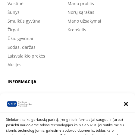
Vaistinė
Mano profilis
Šunys
Norų sąrašas
Smulkūs gyvūnai
Mano užsakymai
Žirgai
Krepšelis
Ūkio gyvūnai
Sodas, daržas
Laisvalaikio prekės
Akcijos
INFORMACIJA
Apie mus
Kontaktai
Prekių pirkimo, apmokėjimo, pristatymo ir grąžinimo sąlygos
Siekdami teikti geriausią patirtį, įrenginio informacijai saugoti ir (arba)
pasiekti naudojame tokias technologijas kaip slapukus. Jei sutiksime su
Valstybinė maisto ir veterinarijos tarnyba
šiomis technologijomis, galėsime apdoroti duomenis, tokius kaip
Siesikų g. 19 LT-07170 Vilnius