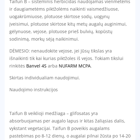
Taifun B – sisteminis herbicidas naudojamas vienmetėms
ir daugiametėms piktžolėms naikinti vaismedžiuose,
uogakrūmiuose, plotuose skirtose sodų, uogynų
įveisimui, plotuose skirtose kitų metų augalų auginimui,
gėlynuose, vejose, plotuose prieš bulvių, kopūstų
sodinimą, morkų sėją naikinimui.
DĖMESIO: nenaudokite vejose, jei Jūsų tikslas yra
išnaikinti tik kai kurias piktžoles iš vejos. Tokiam tikslui
rinkitės
Banvel 4S
arba
NUFARM MCPA
.
Skirtas individualiam naudojimui.
Naudojimo instrukcijos
Taifun B veiklioji medžiaga – glifosatas yra
absorbuojamas per augalo lapus ir kitas žaliąsias dalis,
vykstant vegetacijai. Taifun B poveikis augalams
pastebimas po 8-12 dienų, o augalai pilnai žūsta po 14-20