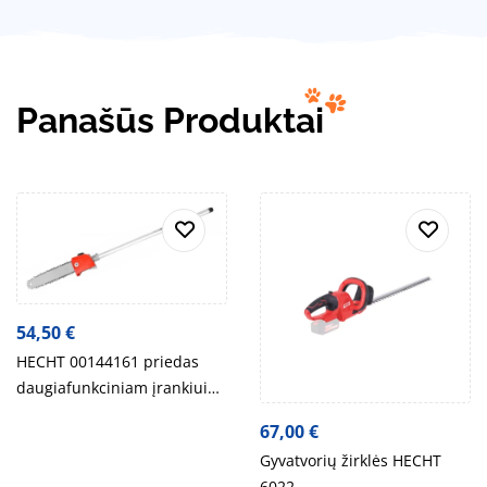
Panašūs Produktai
54,50
€
HECHT 00144161 priedas
daugiafunkciniam įrankiui
HECHT 1441
67,00
€
Gyvatvorių žirklės HECHT
6022