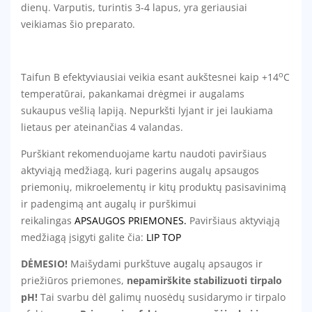
dienų. Varputis, turintis 3-4 lapus, yra geriausiai
veikiamas šio preparato.
o
Taifun B efektyviausiai veikia esant aukštesnei kaip +14
C
temperatūrai, pakankamai drėgmei ir augalams
sukaupus vešlią lapiją. Nepurkšti lyjant ir jei laukiama
lietaus per ateinančias 4 valandas.
Purškiant rekomenduojame kartu naudoti paviršiaus
aktyviąją medžiagą, kuri pagerins augalų apsaugos
priemonių, mikroelementų ir kitų produktų pasisavinimą
ir padengimą ant augalų ir purškimui
reikalingas
APSAUGOS PRIEMONES
.
Paviršiaus aktyviąją
medžiagą įsigyti galite čia:
LIP TOP
DĖMESIO!
Maišydami purkštuve augalų apsaugos ir
priežiūros priemones,
nepamirškite stabilizuoti tirpalo
pH!
Tai svarbu dėl galimų nuosėdų susidarymo ir tirpalo